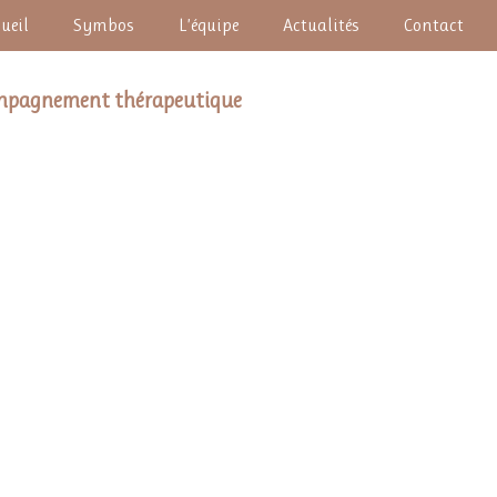
ueil
Symbos
L’équipe
Actualités
Contact
mpagnement thérapeutique